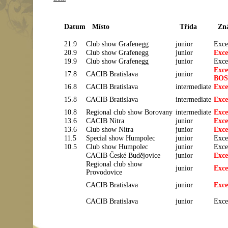
Datum
Místo
Třída
Zn
21.9
Club show
Grafenegg
junior
Exce
20.9
Club show
Grafenegg
junior
Exce
19.9
Club show Grafenegg
junior
Exce
Exce
17.8
CACIB Bratislava
junior
BOS
16.8
CACIB Bratislava
intermediate
Exce
15.8
CACIB Bratislava
intermediate
Exce
10.8
Regional club show Borovany
intermediate
Exce
13.6
CACIB Nitra
junior
Exce
13.6
Club show Nitra
junior
Exce
11.5
Special show Humpolec
junior
Exce
10.5
Club show Humpolec
junior
Exce
CACIB České Budějovice
junior
Exce
Regional club show
junior
Exce
Provodovice
CACIB Bratislava
junior
Exce
CACIB Bratislava
junior
Exce