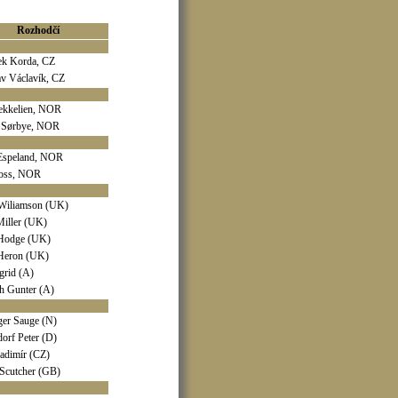
Rozhodčí
ek Korda, CZ
v Václavík, CZ
Bekkelien, NOR
 Sørbye, NOR
Espeland, NOR
oss, NOR
Wiliamson (UK)
Miller (UK)
 Hodge (UK)
Heron (UK)
ngrid (A)
h Gunter (A)
ger Sauge (N)
orf Peter (D)
adimír (CZ)
Scutcher (GB)