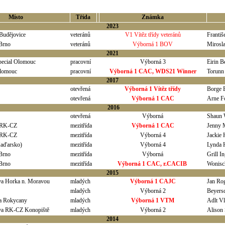
Místo
Třída
Známka
2023
Budějovice
veteránů
V1 Vítěz třídy veteránů
Františ
rno
veteránů
Výborná 1 BOV
Mirosla
2021
cial Olomouc
pracovní
Výborná 3
Eirin 
omouc
pracovní
Výborná 1 CAC, WDS21 Winner
Torunn
2017
otevřená
Výborná 1 Vítěz třídy
Borge 
otevřená
Výborná 1 CAC
Arne F
2016
otevřená
Výborná
Shaun 
 RK-CZ
mezitřída
Výborná 1 CAC
Jenny 
 RK-CZ
mezitřída
Výborná 4
Jackie
aďarsko)
mezitřída
Výborná 4
Lynda 
rno
mezitřída
Výborná
Grill I
rno
mezitřída
Výborná 1 CAC, r.CACIB
Wonisc
2015
va Horka n. Moravou
mladých
Výborná 1 CAJC
Jan Ro
mladých
Výborná 2
Beyersd
a Rokycany
mladých
Výborná 1 VTM
Adlt Vl
va RK-CZ Konopiště
mladých
Výborná 2
Alison 
2014