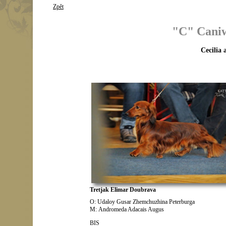
Zpět
"C" Caniw
Cecilia
Tretjak Elimar Doubrava
O: Udaloy Gusar Zhemchuzhina Peterburga
M:
Andromeda Adacais Augus
BIS