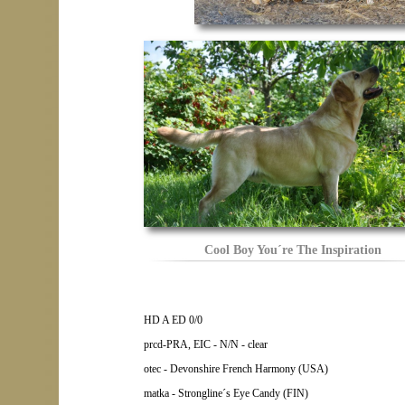
Cool Boy You´re The Inspiration
HD A ED 0/0
prcd-PRA, EIC - N/N - clear
otec - Devonshire French Harmony (USA)
matka - Strongline´s Eye Candy (FIN)