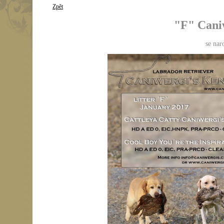
Zpět
"F" Caniw
se nar