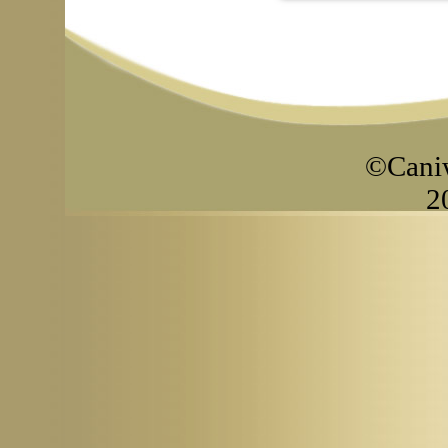
©Caniw
2