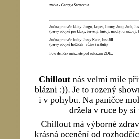
matka - Georgia Sarracenia
Jména pro naše kluky: Jango, Jasper, Jimmy, Joop, Josh, Jus
(barvy obojků pro kluky, červený, hnědý, modrý, oranžový, f
Jména pro naše holky: Jazzy Katie, Just Jill
(barvy obojků holčiček - růžová a žlutá)
Foto deníček naleznete pod odkazem
ZDE..
Chillout
nás velmi mile přiv
blázni :)). Je to rozený sho
i v pohybu. Na paničce mohl
držela v ruce by si 
Chillout má výborné zdravo
krásná ocenění od rozhodčíc