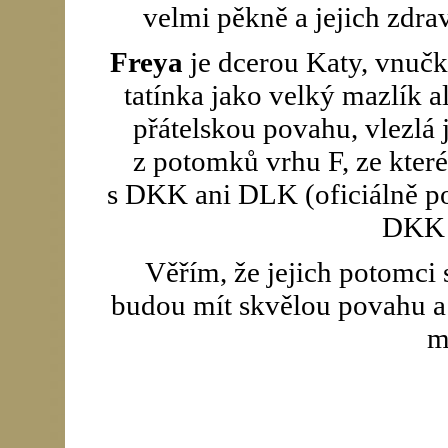
velmi pěkně a jejich zdra
Freya
je dcerou Katy, vnučk
tatínka jako velký mazlík a
přátelskou povahu, vlezlá 
z potomků vrhu F, ze kter
s DKK ani DLK (oficiálně pos
DKK 
Věřím, že jejich potomci 
budou mít skvělou povahu a
m