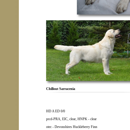
Chillout Sarracenia
HD A ED 0/0
prcd-PRA, EIC, clear, HNPK - clear
otec - Devonshires Huckleberry Finn