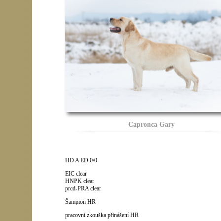
Capronca Gary
HD A ED 0/0
EIC clear
HNPK clear
prcd-PRA clear
Šampion HR
pracovní zkouška přinášení HR