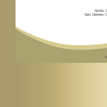
Qwido,
Qari,
Queenie,
©