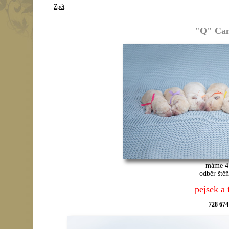
Zpět
"Q" Cani
máme 4 
odběr ště
pejsek a
728 674